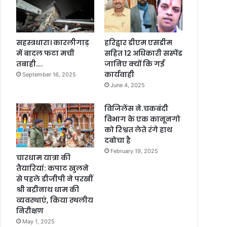
सहस्त्रधारा। कारलीगाड़
हरिद्वार डीएम एसडीम
में बादल फटा मची
सहित 12 अधिकारी सस्पेंड
तबाही….
जानिए क्यों कि गई
कार्यवाही
September 16, 2025
June 4, 2025
विजिलेंस ने.चकबंदी
विभाग के एक कानूनगो
को रिश्वत लेते रंगे हाथ
दबोचा है
February 19, 2025
चारधाम यात्रा की
तैयारियां: कपाट खुलने
से पहले डीजीपी ने परखीं
श्री बद्रीनाथ धाम की
व्यवस्थाएं, किया स्थलीय
निरीक्षण
May 1, 2025