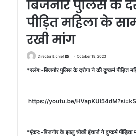
बिजनौर पुलिस के दरो
पीड़ित महिला के सा
रखी मांग
Send
Director & chief
October 19, 2023
an
*स्लंग:-बिजनौर पुलिस के दरोगा ने की दुष्कर्म पीड़ित म
email
https://youtu.be/HVapKUI54dM?si=k
*एंकर:-बिजनौर के झालु चौकी इंचार्ज ने दुष्कर्म पीड़ित