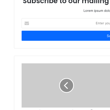
Subscribe to our mailing 
Lorem ipsum dolo
Enter
your
Email
address