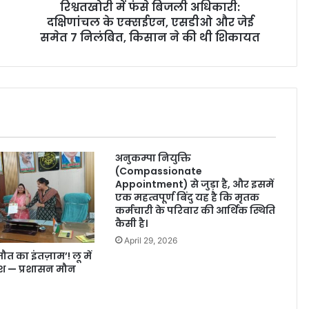
रिश्वतखोरी में फंसे बिजली अधिकारी:
दक्षिणांचल के एक्सईएन, एसडीओ और जेई
समेत 7 निलंबित, किसान ने की थी शिकायत
अनुकम्पा नियुक्ति
(Compassionate
Appointment) से जुड़ा है, और इसमें
एक महत्वपूर्ण बिंदु यह है कि मृतक
कर्मचारी के परिवार की आर्थिक स्थिति
कैसी है।
April 29, 2026
ौत का इंतज़ाम’! लू में
श — प्रशासन मौन