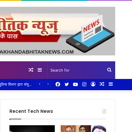
Random
Sidebar
Search
Facebook
Twitter
YouTube
Instagram
Log
Random
Sidebar
Article
for
In
Article
Recent Tech News