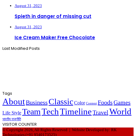
August 31, 2023
Spieth in danger of missing cut
August 31, 2023
Ice Cream Maker Free Chocolate
Last Modified Posts
Tags
About
Classic
Business
Foods
Games
Color
Content
Tech
Timeline
World
Team
Travel
Life Style
भारतीय राजनीति
VISITOR COUNTER
© Copyright 2026, All Rights Reserved |
Website Developed by: RK
Technologies (+91 9540173525)