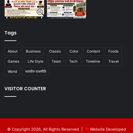
Tags
About
Business
Classic
Color
Content
Foods
Games
Life Style
Team
Tech
Timeline
Travel
World
भारतीय राजनीति
VISITOR COUNTER
© Copyright 2026, All Rights Reserved |
Website Developed