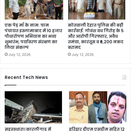
एक पेड़ माँ के नाम: ग्राम
कोतवाली देहात पुलिस की बड़ी
पंचायत इस्लामाबाद में 10 हजार
कार्रवाई: गोवंश वध गिरोह के 5
पौधारोपण अभियान का भव्य
और आरोपी गिरफ्तार, अवैध
शुभारंभ, पर्यावरण संरक्षण का
तमंचा, कारतूस व ₹6,200 नकद
लिया संकल्प
बरामद
July 12, 2026
July 12, 2026
Recent Tech News
सहस्त्रधारा। कारलीगाड़ में
हरिद्वार डीएम एसडीम सहित 12