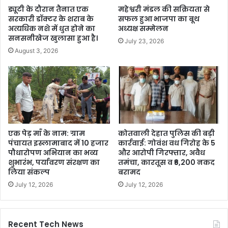
ड्यूटी के दौरान तैनात एक
महेश्वरी मंडल की सक्रियता से
सरकारी डॉक्टर के शराब के
सफल हुआ भाजपा का बूथ
अत्यधिक नशे में धुत होने का
अध्यक्ष सम्मेलन
सनसनीखेज खुलासा हुआ है।
July 23, 2026
August 3, 2026
एक पेड़ माँ के नाम: ग्राम
कोतवाली देहात पुलिस की बड़ी
पंचायत इस्लामाबाद में 10 हजार
कार्रवाई: गोवंश वध गिरोह के 5
पौधारोपण अभियान का भव्य
और आरोपी गिरफ्तार, अवैध
शुभारंभ, पर्यावरण संरक्षण का
तमंचा, कारतूस व ₹6,200 नकद
लिया संकल्प
बरामद
July 12, 2026
July 12, 2026
Recent Tech News