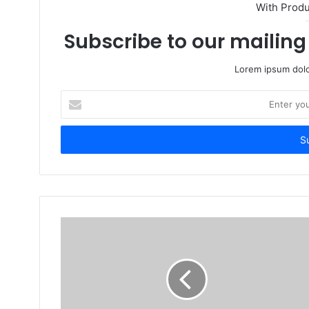
With Prod
Subscribe to our mailing 
Lorem ipsum dolo
Enter
your
Email
address