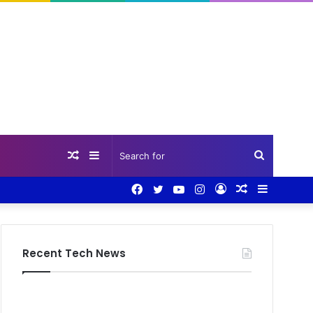
Random
Sidebar
Search
Facebook
Twitter
YouTube
Instagram
Log
Random
Sidebar
Article
for
In
Article
Recent Tech News