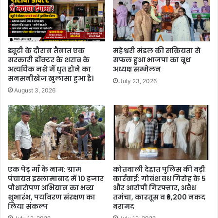
ड्यूटी के दौरान तैनात एक
महेश्वरी मंडल की सक्रियता से
सरकारी डॉक्टर के शराब के
सफल हुआ भाजपा का बूथ
अत्यधिक नशे में धुत होने का
अध्यक्ष सम्मेलन
सनसनीखेज खुलासा हुआ है।
July 23, 2026
August 3, 2026
एक पेड़ माँ के नाम: ग्राम
कोतवाली देहात पुलिस की बड़ी
पंचायत इस्लामाबाद में 10 हजार
कार्रवाई: गोवंश वध गिरोह के 5
पौधारोपण अभियान का भव्य
और आरोपी गिरफ्तार, अवैध
शुभारंभ, पर्यावरण संरक्षण का
तमंचा, कारतूस व ₹6,200 नकद
लिया संकल्प
बरामद