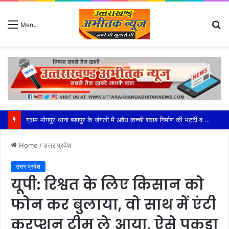
S
Menu
fo
महेश्वरी मंडल की सक्रियता से सफल हुआ भाजपा का बूथ अध्यक्ष सम्मेलन
Home
/
उत्तर प्रदेश
उत्तर प्रदेश
यूपी: रिश्वत के लिए किसान को
फोन कर बुलाया, वो साथ में एंटी
करप्शन टीम ले आया, ऐसे पकड़ा