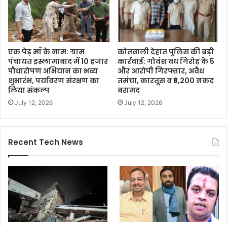
एक पेड़ माँ के नाम: ग्राम
कोतवाली देहात पुलिस की बड़ी
पंचायत इस्लामाबाद में 10 हजार
कार्रवाई: गोवंश वध गिरोह के 5
पौधारोपण अभियान का भव्य
और आरोपी गिरफ्तार, अवैध
शुभारंभ, पर्यावरण संरक्षण का
तमंचा, कारतूस व ₹6,200 नकद
लिया संकल्प
बरामद
July 12, 2026
July 12, 2026
Recent Tech News