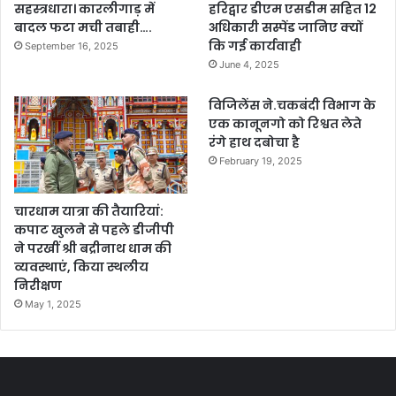
सहस्त्रधारा। कारलीगाड़ में
हरिद्वार डीएम एसडीम सहित 12
बादल फटा मची तबाही….
अधिकारी सस्पेंड जानिए क्यों
कि गई कार्यवाही
September 16, 2025
June 4, 2025
विजिलेंस ने.चकबंदी विभाग के
एक कानूनगो को रिश्वत लेते
रंगे हाथ दबोचा है
February 19, 2025
चारधाम यात्रा की तैयारियां:
कपाट खुलने से पहले डीजीपी
ने परखीं श्री बद्रीनाथ धाम की
व्यवस्थाएं, किया स्थलीय
निरीक्षण
May 1, 2025