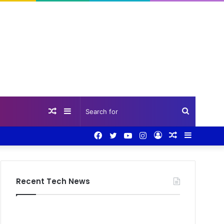
Random
Sidebar
Search
Facebook
Twitter
YouTube
Instagram
Log
Random
Sidebar
Article
for
In
Article
Recent Tech News