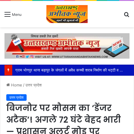
S
Menu
fo
महेश्वरी मंडल की सक्रियता से सफल हुआ भाजपा का बूथ अध्यक्ष सम्मेलन
Home
/
उत्तर प्रदेश
उत्तर प्रदेश
बिजनौर पर मौसम का ‘डेंजर
अटैक’! अगले 72 घंटे बेहद भारी
— प्रशासन अलर्ट मोड पर