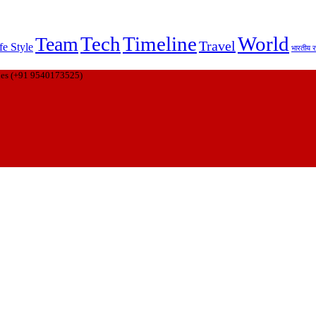
Tech
Timeline
World
Team
Travel
fe Style
भारतीय र
ies (+91 9540173525)