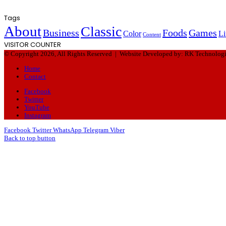
Tags
About
Classic
Business
Foods
Games
Color
Li
Content
VISITOR COUNTER
© Copyright 2026, All Rights Reserved |
Website Developed by: RK Technolog
Home
Contact
Facebook
Twitter
YouTube
Instagram
Facebook
Twitter
WhatsApp
Telegram
Viber
Back to top button