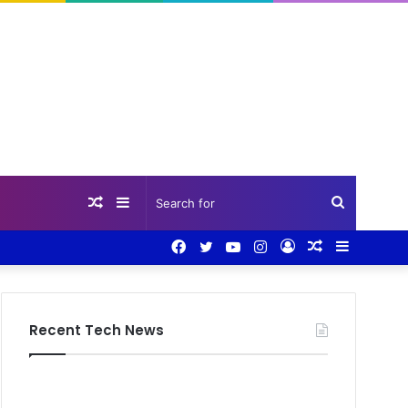
Random
Sidebar
Search
Facebook
Twitter
YouTube
Instagram
Log
Random
Sidebar
Article
for
In
Article
Recent Tech News