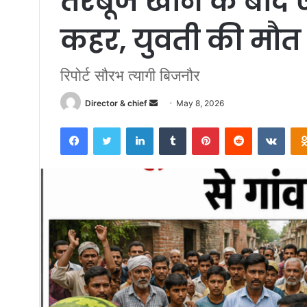
तरबूज खाने के बाद 
कहर, युवती की मौत स
रिपोर्ट सौरभ त्यागी बिजनौर
Director & chief
S
May 8, 2026
e
Facebook
Twitter
LinkedIn
Tumblr
Pinterest
Reddit
VKontakte
n
d
a
n
e
m
a
i
l