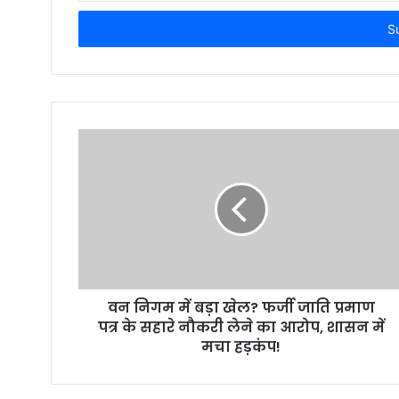
t
e
r
y
o
u
r
E
m
a
i
l
a
d
d
r
वन निगम में बड़ा खेल? फर्जी जाति प्रमाण
e
पत्र के सहारे नौकरी लेने का आरोप, शासन में
s
मचा हड़कंप!
s