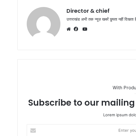
Director & chief
उत्तराखंड अभी तक न्यूज़ खबरें छुपता नहीं दिखता ह
Y
o
W
F
u
e
a
T
b
c
u
s
e
b
i
b
e
t
o
e
o
k
With Prod
Subscribe to our mailing 
Lorem ipsum dolo
E
n