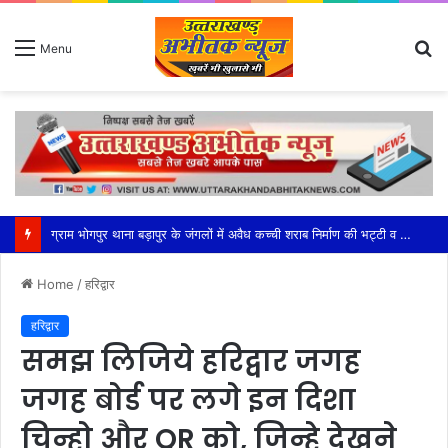
S
Menu
fo
महेश्वरी मंडल की सक्रियता से सफल हुआ भाजपा का बूथ अध्यक्ष सम्मेलन
Home
/
हरिद्वार
हरिद्वार
समझ लिजिये हरिद्वार जगह
जगह बोर्ड पर लगे इन दिशा
चिन्हो और QR को, जिन्हे देखने