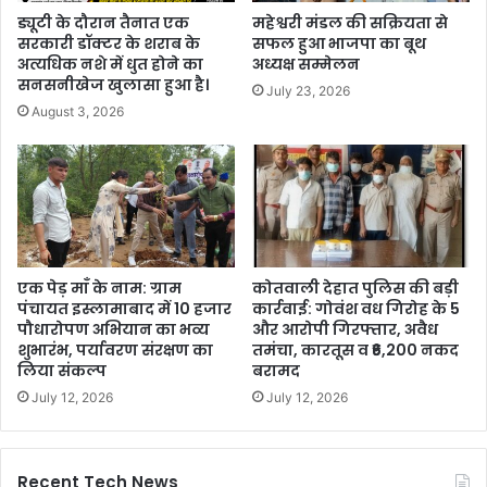
ड्यूटी के दौरान तैनात एक
महेश्वरी मंडल की सक्रियता से
सरकारी डॉक्टर के शराब के
सफल हुआ भाजपा का बूथ
अत्यधिक नशे में धुत होने का
अध्यक्ष सम्मेलन
सनसनीखेज खुलासा हुआ है।
July 23, 2026
August 3, 2026
एक पेड़ माँ के नाम: ग्राम
कोतवाली देहात पुलिस की बड़ी
पंचायत इस्लामाबाद में 10 हजार
कार्रवाई: गोवंश वध गिरोह के 5
पौधारोपण अभियान का भव्य
और आरोपी गिरफ्तार, अवैध
शुभारंभ, पर्यावरण संरक्षण का
तमंचा, कारतूस व ₹6,200 नकद
लिया संकल्प
बरामद
July 12, 2026
July 12, 2026
Recent Tech News