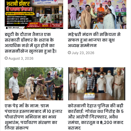
ड्यूटी के दौरान तैनात एक
महेश्वरी मंडल की सक्रियता से
सरकारी डॉक्टर के शराब के
सफल हुआ भाजपा का बूथ
अत्यधिक नशे में धुत होने का
अध्यक्ष सम्मेलन
सनसनीखेज खुलासा हुआ है।
July 23, 2026
August 3, 2026
एक पेड़ माँ के नाम: ग्राम
कोतवाली देहात पुलिस की बड़ी
पंचायत इस्लामाबाद में 10 हजार
कार्रवाई: गोवंश वध गिरोह के 5
पौधारोपण अभियान का भव्य
और आरोपी गिरफ्तार, अवैध
शुभारंभ, पर्यावरण संरक्षण का
तमंचा, कारतूस व ₹6,200 नकद
लिया संकल्प
बरामद