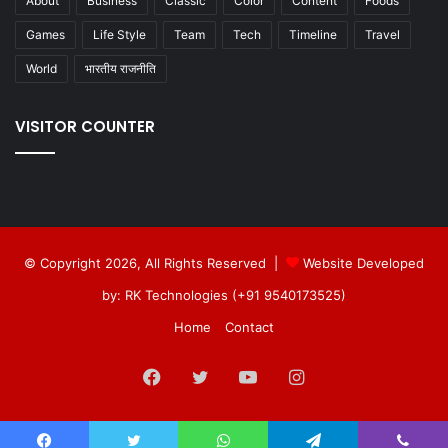
About
Business
Classic
Color
Content
Foods
Games
Life Style
Team
Tech
Timeline
Travel
World
भारतीय राजनीति
VISITOR COUNTER
© Copyright 2026, All Rights Reserved |
Website Developed
by: RK Technologies (+91 9540173525)
Home
Contact
Facebook
Twitter
YouTube
Instagram