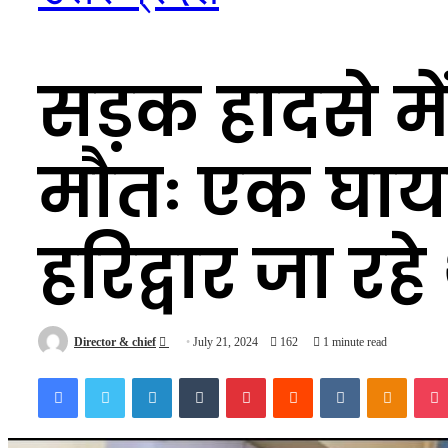
सड़क हादसे म
मौतः एक घाय
हरिद्वार जा रहे
Send
Director & chief
July 21, 2024
162
1 minute read
an
Facebook
Twitter
LinkedIn
Tumblr
Pinterest
Reddit
VKontakte
Odnokl
email