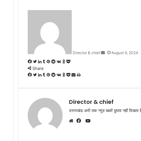
Send
an
email
Director & chief
August 9, 2024
Facebook
Twitter
LinkedIn
Tumblr
Pinterest
Reddit
VKontakte
Odnoklassniki
Pocket
Share
Facebook
Twitter
LinkedIn
Tumblr
Pinterest
Reddit
VKontakte
Odnoklassniki
Pocket
Share
Print
via
Email
Director & chief
उत्तराखंड अभी तक न्यूज़ खबरें छुपता नहीं दिखता ह
YouTube
Website
Facebook