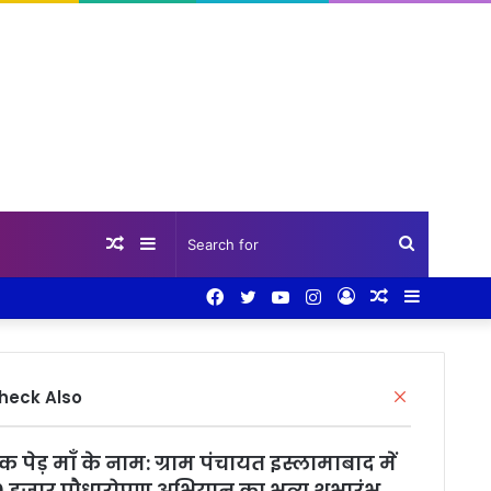
Random
Sidebar
Search
Facebook
Twitter
YouTube
Instagram
Log
Random
Sidebar
Article
for
In
Article
Close
heck Also
क पेड़ माँ के नाम: ग्राम पंचायत इस्लामाबाद में
0 हजार पौधारोपण अभियान का भव्य शुभारंभ,