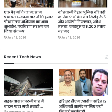
एक पेड़ माँ के नाम: ग्राम
कोतवाली देहात पुलिस की बड़ी
पंचायत इस्लामाबाद में 10 हजार
कार्रवाई: गोवंश वध गिरोह के 5
पौधारोपण अभियान का भव्य
और आरोपी गिरफ्तार, अवैध
शुभारंभ, पर्यावरण संरक्षण का
तमंचा, कारतूस व ₹6,200 नकद
लिया संकल्प
बरामद
July 12, 2026
July 12, 2026
Recent Tech News
सहस्त्रधारा। कारलीगाड़ में
हरिद्वार डीएम एसडीम सहित 12
बादल फटा मची तबाही….
अधिकारी सस्पेंड जानिए क्यों
कि गई कार्यवाही
September 16, 2025