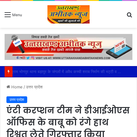
S
Menu
fo
महेश्वरी मंडल की सक्रियता से सफल हुआ भाजपा का बूथ अध्यक्ष सम्मेलन
Home
/
उत्तर प्रदेश
उत्तर प्रदेश
एंटी करप्शन टीम ने डीआईओएस
ऑफिस के बाबू को रंगे हाथ
रिश्वत लेते गिरफ्तार किया