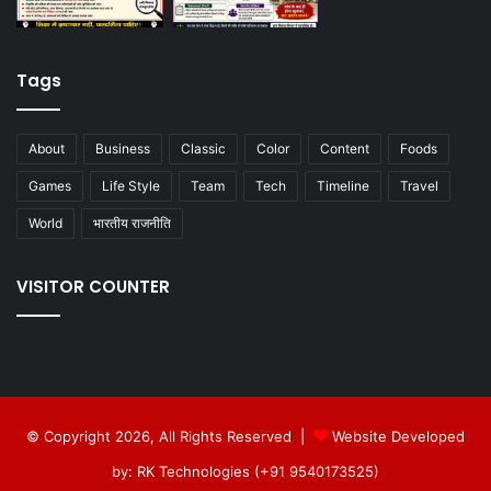
Tags
About
Business
Classic
Color
Content
Foods
Games
Life Style
Team
Tech
Timeline
Travel
World
भारतीय राजनीति
VISITOR COUNTER
© Copyright 2026, All Rights Reserved |
Website Developed
by: RK Technologies (+91 9540173525)