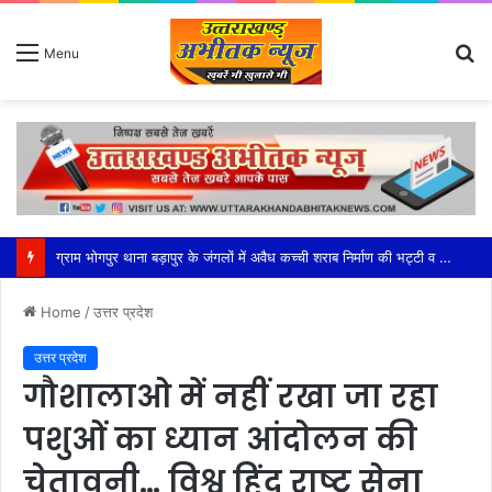
S
Menu
fo
महेश्वरी मंडल की सक्रियता से सफल हुआ भाजपा का बूथ अध्यक्ष सम्मेलन
Home
/
उत्तर प्रदेश
उत्तर प्रदेश
गौशालाओ में नहीं रखा जा रहा
पशुओं का ध्यान आंदोलन की
चेतावनी… विश्व हिंदू राष्ट्र सेना