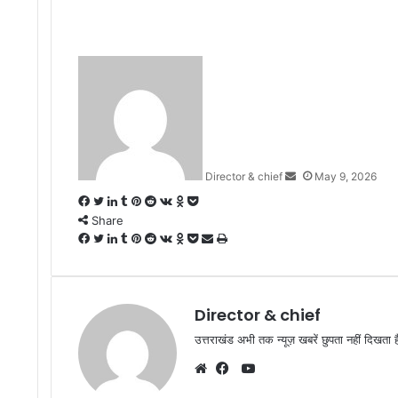
Send
an
email
Director & chief
May 9, 2026
Facebook
Twitter
LinkedIn
Tumblr
Pinterest
Reddit
VKontakte
Odnoklassniki
Pocket
Share
Facebook
Twitter
LinkedIn
Tumblr
Pinterest
Reddit
VKontakte
Odnoklassniki
Pocket
Share
Print
via
Email
Director & chief
उत्तराखंड अभी तक न्यूज़ खबरें छुपता नहीं दिखता ह
YouTube
Website
Facebook