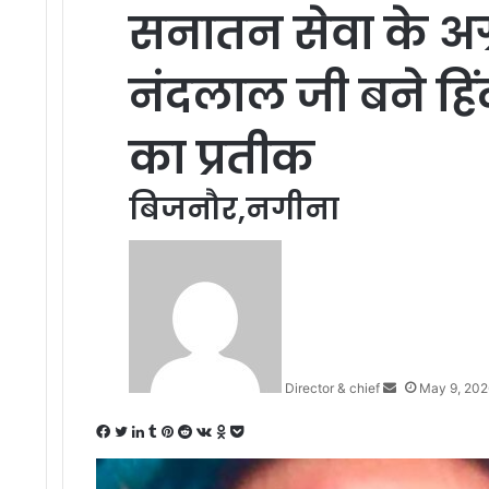
सनातन सेवा के अग्
नंदलाल जी बने हि
का प्रतीक
बिजनौर,नगीना
Send
an
email
Director & chief
May 9, 202
Facebook
Twitter
LinkedIn
Tumblr
Pinterest
Reddit
VKontakte
Odnoklassniki
Pocket