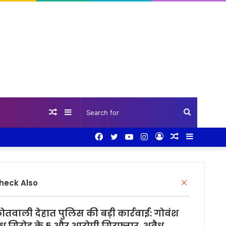
Random
Sidebar
Search
Facebook
Twitter
YouTube
Instagram
Log
Random
Sidebar
Article
for
In
Article
Close
heck Also
ोतवाली देहात पुलिस की बड़ी कार्रवाई: गोवंश
ध गिरोह के 5 और आरोपी गिरफ्तार, अवैध