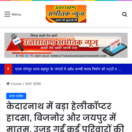
S
Menu
fo
महेश्वरी मंडल की सक्रियता से सफल हुआ भाजपा का बूथ अध्यक्ष सम्मेलन
Home
/
उत्तर प्रदेश
उत्तर प्रदेश
केदारनाथ में बड़ा हेलीकॉप्टर
हादसा, बिजनौर और जयपुर में
मातम, उजड़ गईं कई परिवारों की