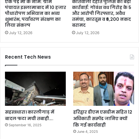
एक पेड़ माँ के नाम: ग्राम
कोतवाली देहात पुलिस की बड़ी
पंचायत इस्लामाबाद में 10 हजार
कार्रवाई: गोवंश वध गिरोह के 5
पौधारोपण अभियान का भव्य
और आरोपी गिरफ्तार, अवैध
शुभारंभ, पर्यावरण संरक्षण का
तमंचा, कारतूस व ₹6,200 नकद
लिया संकल्प
बरामद
July 12, 2026
July 12, 2026
Recent Tech News
सहस्त्रधारा। कारलीगाड़ में
हरिद्वार डीएम एसडीम सहित 12
बादल फटा मची तबाही….
अधिकारी सस्पेंड जानिए क्यों
कि गई कार्यवाही
September 16, 2025
June 4, 2025