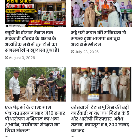
ड्यूटी के दौरान तैनात एक
महेश्वरी मंडल की सक्रियता से
सरकारी डॉक्टर के शराब के
सफल हुआ भाजपा का बूथ
अत्यधिक नशे में धुत होने का
अध्यक्ष सम्मेलन
सनसनीखेज खुलासा हुआ है।
July 23, 2026
August 3, 2026
एक पेड़ माँ के नाम: ग्राम
कोतवाली देहात पुलिस की बड़ी
पंचायत इस्लामाबाद में 10 हजार
कार्रवाई: गोवंश वध गिरोह के 5
पौधारोपण अभियान का भव्य
और आरोपी गिरफ्तार, अवैध
शुभारंभ, पर्यावरण संरक्षण का
तमंचा, कारतूस व ₹6,200 नकद
लिया संकल्प
बरामद