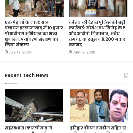
एक पेड़ माँ के नाम: ग्राम
कोतवाली देहात पुलिस की बड़ी
पंचायत इस्लामाबाद में 10 हजार
कार्रवाई: गोवंश वध गिरोह के 5
पौधारोपण अभियान का भव्य
और आरोपी गिरफ्तार, अवैध
शुभारंभ, पर्यावरण संरक्षण का
तमंचा, कारतूस व ₹6,200 नकद
लिया संकल्प
बरामद
July 12, 2026
July 12, 2026
Recent Tech News
सहस्त्रधारा। कारलीगाड़ में
हरिद्वार डीएम एसडीम सहित 12