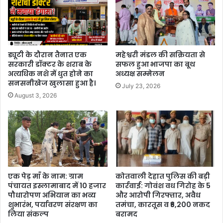
ड्यूटी के दौरान तैनात एक
महेश्वरी मंडल की सक्रियता से
सरकारी डॉक्टर के शराब के
सफल हुआ भाजपा का बूथ
अत्यधिक नशे में धुत होने का
अध्यक्ष सम्मेलन
सनसनीखेज खुलासा हुआ है।
July 23, 2026
August 3, 2026
एक पेड़ माँ के नाम: ग्राम
कोतवाली देहात पुलिस की बड़ी
पंचायत इस्लामाबाद में 10 हजार
कार्रवाई: गोवंश वध गिरोह के 5
पौधारोपण अभियान का भव्य
और आरोपी गिरफ्तार, अवैध
शुभारंभ, पर्यावरण संरक्षण का
तमंचा, कारतूस व ₹6,200 नकद
लिया संकल्प
बरामद