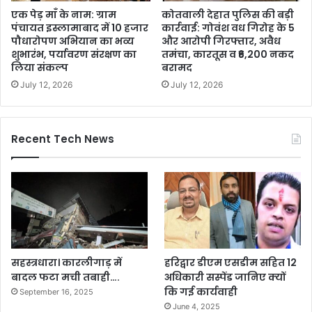
एक पेड़ माँ के नाम: ग्राम
कोतवाली देहात पुलिस की बड़ी
पंचायत इस्लामाबाद में 10 हजार
कार्रवाई: गोवंश वध गिरोह के 5
पौधारोपण अभियान का भव्य
और आरोपी गिरफ्तार, अवैध
शुभारंभ, पर्यावरण संरक्षण का
तमंचा, कारतूस व ₹6,200 नकद
लिया संकल्प
बरामद
July 12, 2026
July 12, 2026
Recent Tech News
सहस्त्रधारा। कारलीगाड़ में
हरिद्वार डीएम एसडीम सहित 12
बादल फटा मची तबाही….
अधिकारी सस्पेंड जानिए क्यों
कि गई कार्यवाही
September 16, 2025
June 4, 2025