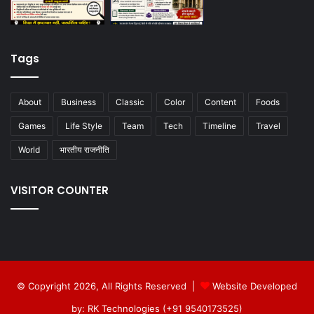
Tags
About
Business
Classic
Color
Content
Foods
Games
Life Style
Team
Tech
Timeline
Travel
World
भारतीय राजनीति
VISITOR COUNTER
© Copyright 2026, All Rights Reserved |
Website Developed
by: RK Technologies (+91 9540173525)