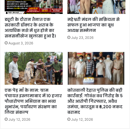
ड्यूटी के दौरान तैनात एक
महेश्वरी मंडल की सक्रियता से
सरकारी डॉक्टर के शराब के
सफल हुआ भाजपा का बूथ
अत्यधिक नशे में धुत होने का
अध्यक्ष सम्मेलन
सनसनीखेज खुलासा हुआ है।
July 23, 2026
August 3, 2026
एक पेड़ माँ के नाम: ग्राम
कोतवाली देहात पुलिस की बड़ी
पंचायत इस्लामाबाद में 10 हजार
कार्रवाई: गोवंश वध गिरोह के 5
पौधारोपण अभियान का भव्य
और आरोपी गिरफ्तार, अवैध
शुभारंभ, पर्यावरण संरक्षण का
तमंचा, कारतूस व ₹6,200 नकद
लिया संकल्प
बरामद
July 12, 2026
July 12, 2026