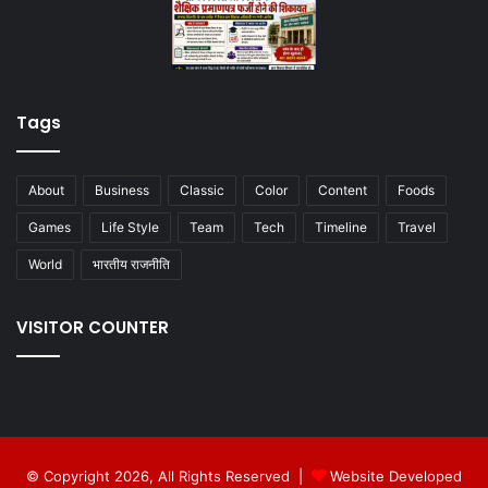
Tags
About
Business
Classic
Color
Content
Foods
Games
Life Style
Team
Tech
Timeline
Travel
World
भारतीय राजनीति
VISITOR COUNTER
© Copyright 2026, All Rights Reserved |
Website Developed